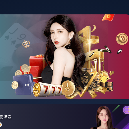
网站-官方网页登录
开云动态
社会全面压制罗马
日期：
2026-03-31
字体：
大
中
小
罗马VS皇家马德里 罗马在上周末联赛遇到了自己最喜欢的队伍乌