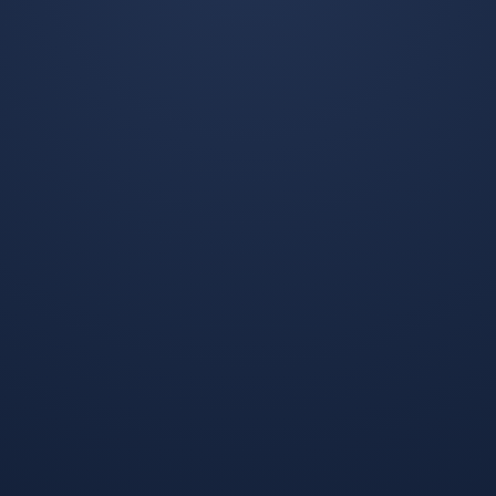
yun官方网站-官方网页登录
发表