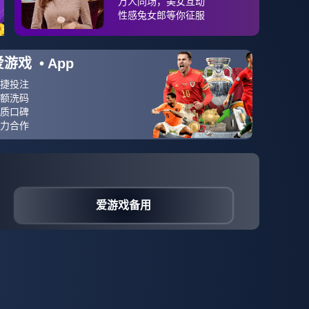
开云体育官方网站-沉默的巨兽，伦纳德撕碎火箭
之夜诠释何为无争议最佳
开云体育平台APP-引擎的轰鸣，当F1赛道遇上篮
球场的统治级夜晚
开云下载-东方力量与北美风暴的碰撞，切特在鏖
战中接管全球排名关键战
开云体育官方网站-攻防的镜像，从NBA到绿茵
场，解码顶级对决的终极密钥
开云体育在线-爱尔兰狂胜拜仁，当姆巴佩成为村
庄奇迹的关键先生
最近发表
开云体育官方网站-王者归来，2026世界杯B组巅
对。
峰战，西班牙碾压巴西，格列兹曼致命一击定乾
坤
开云体育登录-红白风暴席卷D组，奥地利狂胜韩