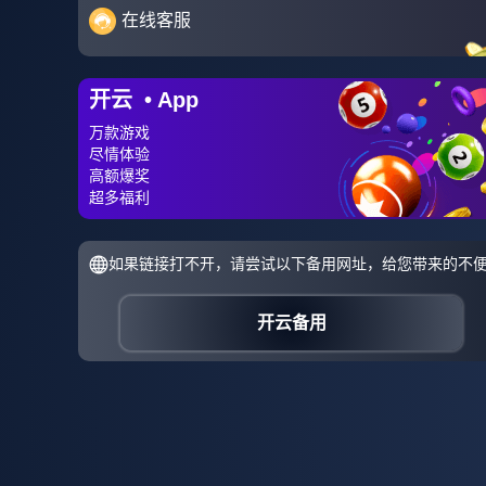
欧冠拜仁慕尼黑vs皇家马德里推荐负 01 12本赛季