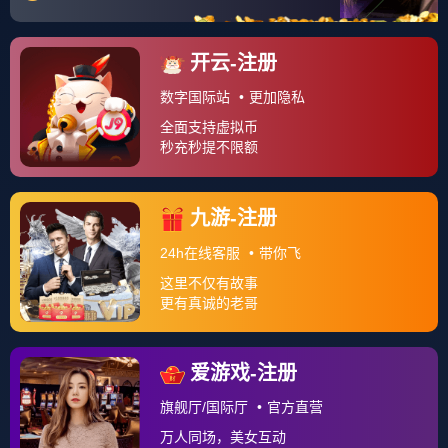
论
光
NEW
2026年世界杯预选赛的战火燃至白热化
阶段，竞技体育的魅力在这一夜被无限
放大，在南美赛区的一场焦点战中，厄
瓜多尔凭借毫无悬念的实力碾压，以一
场酣畅淋漓的大胜击溃了匈牙利，这场看似一边倒的比赛或许在很多
人意料之外，但细究双方近年的竞技轨迹，结果实至名归，而同一时
刻，在另一片绿茵场上，日本队的灵魂人物久保建英用他闪耀的表
演，向全世界宣告：东亚足球正在从追赶者蜕变为引领者。 厄瓜多
尔的胜利并不令人意外，自从在高原主场的先天优势之外，他们近年
打磨出的整体足球已成为南美足坛不可忽视的...
Read More
>
开云体育-王者之师蓄势待发，阿根廷与巴西
2026
07-21
领衔，盘点美加墨世界杯焦点战与关键战
开云
实时新闻
围观6209次
0 条评
论
NEW