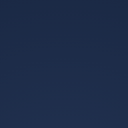
为“死亡之组”绝非虚言——亚洲劲旅韩
国、非洲黑马摩洛哥、欧洲传统豪门比
利时，再加上美洲新锐厄瓜多尔，四支
球队风格迥异、实力接近，每一场比赛
都足以决定出线格局，而在这场备受瞩
目的强强对话中，韩国队以一场令人瞠
目结舌的表现，彻底碾压了摩洛哥，而
比利时巨星卢卡库则在另一场比赛中闪耀全场,门将的神勇发挥更是
成为本轮最惊艳的注脚。 韩国碾压摩洛哥：亚洲雄风不可阻挡 当韩
国队与摩洛哥队站上赛场时，很少有人能预料到...
Read More
>
开云体育登录-橙衣军团折戟关键战，智利完
2026
07-19
胜荷兰彰显战术智慧，登贝莱引领胜利之路
开云
实时新闻
围观707次
0 条评
论
世界杯的舞台上,每一场关键积分战都像