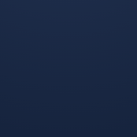
大：低调、扎实、致命，他没有勒布朗·詹姆斯那样掌控
一切的宏大叙事，也没有斯蒂芬·库里用三分球改写时代
规则的炫目风采，他甚至很少在进球后流露情绪，但他用
最纯粹、最古典的篮球方式——将防守做到极致，用一次
次扎实的中投与突破积累优势，在球队最需要的时刻挺身
而出——证明了在这个崇尚进攻与数据的时代，如此这般
的比赛风格,依然具有决定冠军走向的统治力。