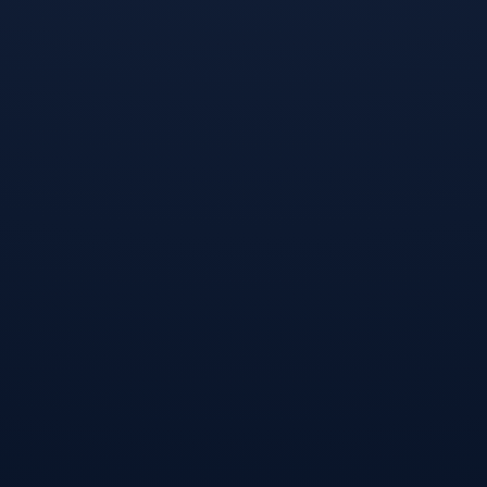
科怀·伦纳德在这个夜晚所展现的极致个人表现与全面统
治力，让“全场最佳”的称号毫无争议，也向联盟发出了沉
默而有力的宣言：那头安静而危险的巨兽，已完全苏醒，
并为最高荣耀做好了准备，他的目标,远不止一场常规赛
的胜利。
作者：开云
开云(中国)·kaiyun官方网站-官方网页登录
站点
QQ交谈
开云官网-2026世界杯焦点战，北欧神话再续！冰岛维京战吼震碎尤文，团
队足球的史诗胜利
开云体育官方网站-攻防的镜像，从NBA到绿茵场，解码顶级对决的终极密钥