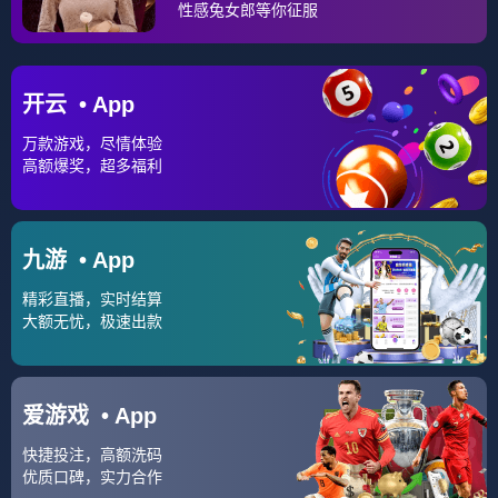
拆，他如影随形，无论是换防内线还是追防外线,都展现
出最佳防守球员级别的敏锐与韧性。
真正的转折始于第二节中段，当火箭将分差拉大到两位
数，猛龙进攻滞涩时，伦纳德从沉默的防守者切换为冷酷
的终结者，背身单打后仰跳投，面对夹击强行突破上篮，
冷静命中外线空位三分……他的得分并非集锦式的炫技，
而是每一次都精准打击在火箭防守最脆弱的环节，或是在
进攻时间将尽时的无奈选择中，用最不合理的方式投进最
提振士气的进球，半场结束时，他已悄然砍下20分，几乎
以一己之力拽住猛龙,避免比赛过早失去悬念。
下半场，尤其是决定生死的第四节与加时赛，伦纳德化身
为终极胜负手，火箭的防守策略从他上场起就明确无比：
夹击，不惜一切代价的夹击，伦纳德用他进化后的处理球
能力予以回应，他不再是被马刺时期诟病的“出球慢”的终