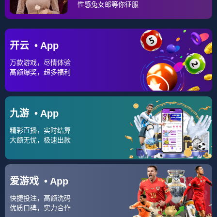
的反击能力素有口碑，对于克罗地亚而言，如果不能在这
场比赛全取三分，甚至是大胜以争取净胜球优势，后续的
晋级之路将布满荆棘。
赛前,各大媒体和评论员的焦点，不约而同地集中在了克
罗地亚的“黄金一代”身上，尽管阵容轮换、年龄结构老化
的问题始终是悬在球队头顶的达摩克利斯之剑，但只要有
莫德里奇在场，克罗地亚人就拥有着不屈的信念，赛前发
布会上，主教练也坦言：“我们需要一场统治级的表演，
来证明我们依然是世界顶级强队。”
魔笛开坛：从沉寂到爆发的“精神武器”