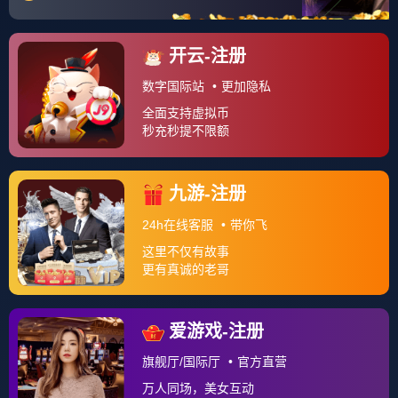
开云
开云集团
围观
623
次
5 条评论
日期：
2026-06-09
2026年的盛夏,足球的火焰在全球范围内燃烧得最为炽
字体：
大
中
小
烈，当世界杯的战鼓擂响，每一场关键战役都足以改变一
个国家的命运，也足以镌刻在无数球迷的记忆深处，在这
样一个万众瞩目的夜晚，克罗地亚与沙特阿拉伯的交锋，
本被外界视为一场“格子军团”的常规考验，却最终演变成
了一曲气势恢宏、令人心潮澎湃的“克罗地亚狂想曲”，而
这首曲子的灵魂指挥家，依然是那位仿佛能与时间赛跑的
传奇——卢卡·莫德里奇。
赛前迷雾：一场不容有失的“生死局”
从小组赛的积分形势来看,这场比赛对于克罗地亚而言，
绝非可以轻松“打卡下班”的走过场，同组对手实力强劲，
每一分都可能直接决定出线权的归属，沙特阿拉伯，作为
亚洲足坛的劲旅，近年来进步神速，其顽强的防守和快速