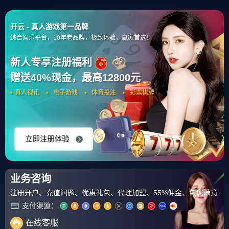
开云(中国)·kaiyun
官方网站-官方网页
登录
SEARCH
网站导航
首页
>
开云集团
> 开云体育中国-魔笛悠扬，克罗地亚狂想曲奏响2026，莫
德里奇率队大胜沙特，剑指世界杯之巅
开云体育中国-魔笛悠扬，克罗地亚狂想曲
2026
06-09
奏响2026，莫德里奇率队大胜沙特，剑指
世界杯之巅