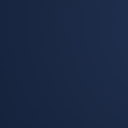
全场比赛结束,乌拉圭以2比1险胜伊拉克，赛后技术统计
拉克虽然控球率稍低，但射门次数达到12次，射正4次，
球，5次成功对抗，并被评为全场最佳球员。
这场胜利对乌拉圭来说至关重要,凭借这3分，他们升至
给球队注入了一针强心剂，他在前场的支点作用和得分
夫斯基谦逊地表示，胜利属于全队，并盛赞了伊拉克的顽
出了乌拉圭的坚韧，最终拿到了想要的结果。”