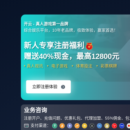
开云(中国)·kaiyun官方
首页
开云集团
实时新闻
开云赛事
首页
>
开云集团
> 开云体育在线-2026世界杯F组激战，乌拉圭险胜伊拉
开云体育在线-2026世界杯F组激战
2026
06-09
开云
开云集团
围观
658
次
5 条评论
2026年世界杯F组第二轮小组赛,在卡塔尔卢赛尔体育
乌拉圭以2比1险胜伊拉克，取得关键三分，而波兰前锋
大功臣。
比赛从一开始就进入了白热化阶段,乌拉圭作为传统强队
强，开场仅8分钟，乌拉圭便率先发难，中场核心巴尔韦
仅仅3分钟后，伊拉克便还以颜色，凭借一次快速反击，