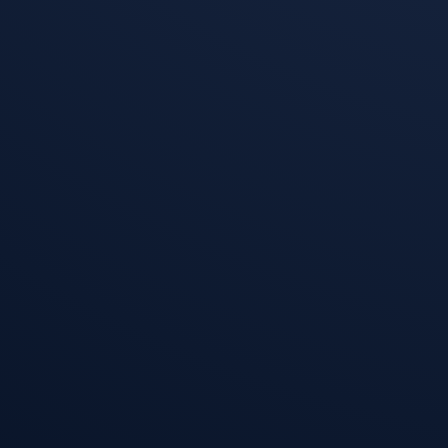
伊拉克虽然输掉比赛,但表现可圈可点，他们在控球不占
坦言：“我们输给了世界级的球星和细节。”F组的出线形
莱万多夫斯基无疑已经向世界证明了，他们是本届世界
本文固定链接:
https://ygo-kaiyun.com/kaiyun/1393.html
转载请注明:
开云
2026年06月09日
于
开云(中国)·kai
作者：开云
开云(中国)·kaiyun官方网站-官方网页登录