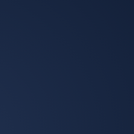
国，三笘薰独舞带队取胜，死亡之组悬念再起
开云平台-2026世界杯强强对话，越南压制美国，
德容闪耀全场书写冷门史诗
德在
开云体育登录-北欧风暴席卷布达佩斯，芬兰横扫
也冲
匈牙利，B费引领葡萄牙C组称雄
开云下载-碾压与绽放，2026世界杯出线战，厄瓜
多尔碾压匈牙利，久保建英引领东亚之光
开云体育-王者之师蓄势待发，阿根廷与巴西领
衔，盘点美加墨世界杯焦点战与关键战
开云体育官方网站-维也纳奇迹夜，奥地利补时绝
杀摩洛哥，福登星光闪耀D组焦点战
开云体育入口-南美雄鹰展翅高飞，秘鲁战术制
胜，维尼修斯领航巴西击溃加拿大
开云体育官方网站-死亡之组的风暴，2026世界杯
D组强强对话，韩国碾压摩洛哥，卢卡库闪耀全
场，门将神勇