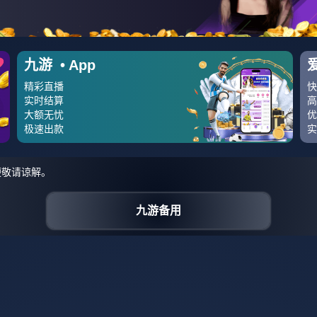
价值，莱万多夫斯基在禁区前沿接到队友传球，面对两名伊拉克后
出一记势大力沉的远射，皮球如流星般直挂球门死角，伊拉克门
领先。
乱了伊拉克的战术部署，丢球后的伊拉克并未慌乱，反而加强了
得前场任意球机会，中场核心阿德南主罚的任意球绕过人墙，直
还是擦着他的指尖钻入网窝，比分变为1比1。
球机会，在一次混战中抢到第二落点，背身拿球后迅速转身射门
进球无效，慢镜头显示，这一判罚存在一定争议，但VAR维持
率上占据优势，但伊拉克的防守极为顽强，多次化解险情，第61
强的边锋佩利斯特里，意图撕开伊拉克防线，第68分钟，这一
夫斯基机敏地前插，在两名后卫的夹击下抢点铲射，皮球再次洞