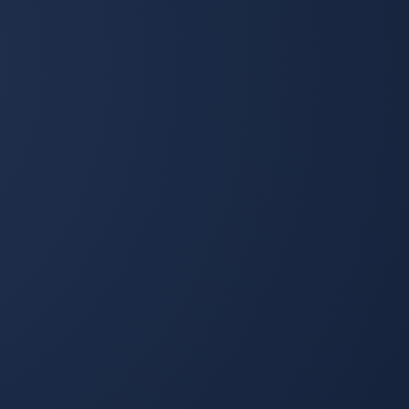
开云体育官网-2026世界杯A组焦点战，瑞士大胜
伊拉克，齐耶赫闪耀全场主导比赛
标签
；伊
传
无疑
万多
展现