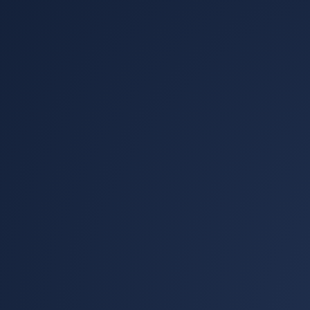
拉克球门，2比1，乌拉圭再次领先。
此后,伊拉克发起猛烈反扑，一度将乌拉圭压制在半场，
禁区内接到传中后凌空抽射，皮球稍稍高出横梁，错失
入对方禁区内参与争顶，但乌拉圭防线众志成城，将领