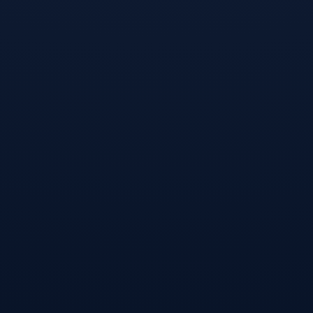
阿诺德和他的球队在布达佩斯的这个夜晚,用一场酣畅淋
漓的胜利向世界宣告：匈牙利足球，重新起航了，接下来
的比赛，让我们拭目以待，看看这支黑马究竟能在这届世
界杯上走多远。
作者：开云
开云(中国)·kaiyun官方网站-官方网页登录
站点
QQ交谈
开云体育登录-奇迹在风中呼啸，加纳绝杀捷克，塔雷米独舞C组之夜
开云平台-橙色风暴遭遇黑色闪电，罗马尼亚横扫荷兰，德布劳内独木难支
您可能还会对这些文章感兴趣！