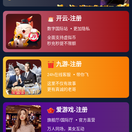
2026年世界杯C组第二轮的关键战役,在布达佩斯的普斯卡
字体：
大
中
小
什竞技场打响，当匈牙利国旗在夜风中猎猎作响，当全场
六万余名球迷的呐喊汇成一片红色海洋，没有人会想到，
这场比赛会成为本届世界杯迄今为止最令人震撼的战术对
决之一，匈牙利队在主教练阿诺德的运筹帷幄下，以3-1
的比分击败了非洲劲旅加纳，不仅取得了小组赛两连胜，
更以6个积分的优势牢牢占据了C组头名位置，距离十六
强仅一步之遥。
赛前态势：一场输不起的较量
C组的出线形势在首轮战罢后变得扑朔迷离,匈牙利队首轮
2-1险胜沙特阿拉伯，而加纳队则与乌拉圭队1-1握手言
和，对于加纳而言，这场比赛几乎是背水一战——如果输
球，他们将在积分榜上落后匈牙利5分，出线前景将变得