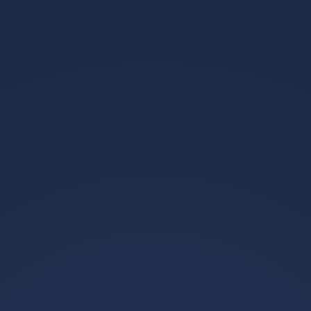
会，但他对金英权的助攻显示了他在比
赛中的创造力和团队精神，尽管结果不
尽如人意在评选的最差球员中，C罗并不
在名单之上，这反映了他在整体上还是
表现出色，尽管有失误他的队友布鲁诺·费尔南德斯在Sofascore评选
的小组赛最佳11人阵容中，以86分的高分当选。 葡萄牙今届在参赛
前被球迷寄予极高期望，阵中有多名效力英超大队的主力挂帅，光看
牌面便予人无限遐想不过数名英超球星的表现并不如预期，尤其以布
鲁诺·费尔南德斯的表现最令人失望在四场比赛中，布鲁...
Read More
>
开云体育APP下载-包含凯尔特人击败热火，
2025
10-10
沃克末节决胜时刻稳定发挥的词条
开云
开云赛事
围观229次
0 条评
论
1、中场休息时，步行者显然做了针对性
的调整第三节开始，哈利伯顿站了出