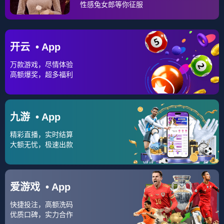
1、这个问题没有准确答案的，因为这三
个动物生活的环境不一样，老虎主要在
森林里，大象主要在非洲或者热带草原
上，河马多在水里，它们之间发生冲突
的可能性极小如果仅仅从理论上讲的话，我选河马，三者中老虎的敏
捷性占优势，大象力量强，但河马兼备力量及敏捷，并且它的嘴巴咬
合力太强大，被它咬上一口对方基本就没有赢得可能性了。 2、这
时，幸运之神光顾了他，在学员各奔东西的情况下，他还意外接到了
第一部片约，尽管只是一名小角色，但在他的人生阅历上却留下了难
忘的一笔“我从小就十分崇拜施瓦辛格史泰龙等...
Read More
>
开云体育在线-包含爵士擒下太阳，高质量比
2025
10-10
赛取得胜利的词条
NEW
开云
开云动态
围观229次
0 条评
论
北京时间2月4日 今天NBA共有10场比