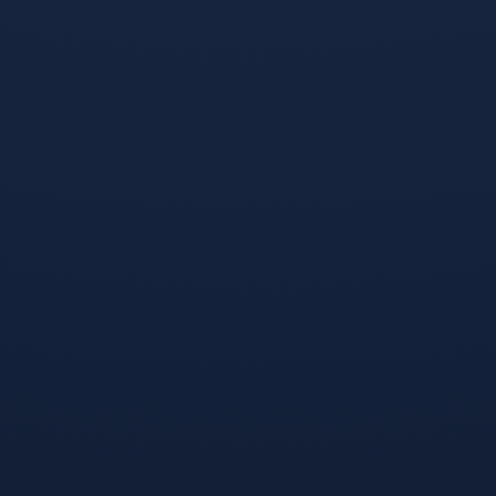
比如面对尼克斯砍下55分之战，但是总
体效率实在偏低，而且公牛原有的体系
被破坏，乔丹的强行加入对于球队并不
一定是好消息，不过也许正是因为短暂
的磨合，才有了后来199596赛季72胜“完全体”的公牛吧#8205#8205当
时乔丹久疏战阵。 季后赛，他们先是3场解决联盟新锐，由“神算
子”帕特莱利率领的迈阿密热火队，接着又在次轮大比分41击败老对
手纽约尼克斯，东决面对上赛季淘汰他们的奥兰多魔术，乔丹没有丝
毫保留，...
Read More
>
开云官网-核心球员发挥关键作用，带领球队
2025
10-09
赢球的简单介绍
开云
实时新闻
围观289次
0 条评
论
塞尔维亚男篮国家队12人大名单主要包
括以下球员波格丹被选定为球队的领袖