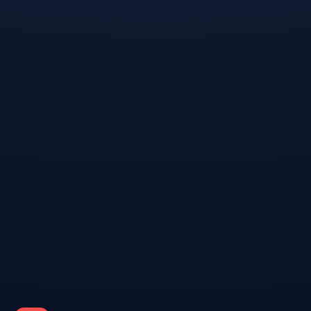
然也有各自的不足，但从整体上看这两
支队伍还是还是很厉害的，但是只有莫
兰特的灰熊却在一周内先后打败了这两
支队伍，那么是篮网湖人技不如人还是
灰熊突然爆发了，下面我来为大家解答一下首先是灰熊队的化学反应
虽然灰熊队只有一名莫兰特作为全明星球员，但是。 2、灰熊队在面
对东部第一的公牛队时，火力全开，早在第二节就取得了两位数以上
的优势，并最终大胜对手灰熊队最近13场比赛赢下了12场，战绩攀升
到了西部第三此外，西部...
Read More
>
首页
上一页
3
4
5
6
7
8
9
下一页
最后